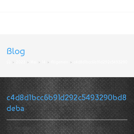
Grafik & Werbetechnik
Blog
>
2023
>
Mai
>
14
>
Allgemein
>
c4d8d1bcc6b91d292c5493290bd
c4d8d1bcc6b91d292c5493290bd8
deba
rtutdzjsr
14. Mai 2023
Allgemein