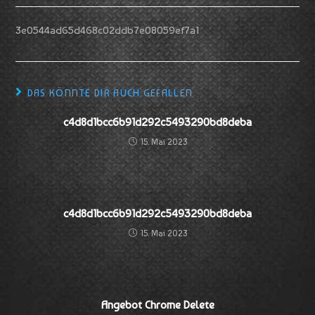
3e0544ad65d468c02ddb7e08059ef7a1
DAS KÖNNTE DIR AUCH GEFALLEN
c4d8d1bcc6b91d292c5493290bd8deba
15. Mai 2023
c4d8d1bcc6b91d292c5493290bd8deba
15. Mai 2023
Angebot Chrome Delete